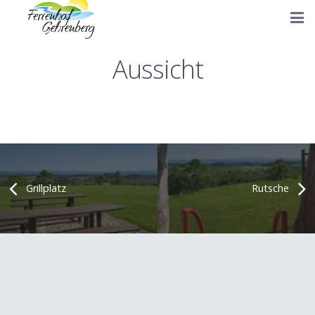
Start
Aussicht
Unsere Hofanlage
Ferienwohnungen
Bilder
Anfahrt
Grillplatz
Rutsche
Buchungsanfrage