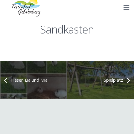
Start
Sandkasten
Unsere Hofanlage
Ferienwohnungen
Bilder
Anfahrt
Hasen Lia und Mia
Spielplatz
Buchungsanfrage